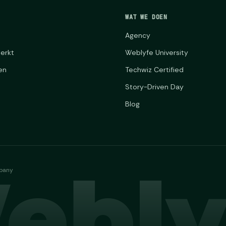
WAT WE DOEN
Agency
erkt
Weblyfe University
gen
Techwiz Certified
Story-Driven Day
Blog
ebly
mpany