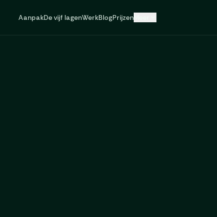
Aanpak
De vijf lagen
Werk
Blog
Prijzen
Meer
lkom
bij
het