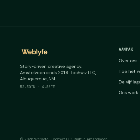
AANPAK
Over ons
Story-driven creative agency.
Hoe het w
Amstelveen sinds 2018. Techwiz LLC,
Albuquerque, NM.
De vijf la
52.30°N · 4.86°E
Ons werk
©
2026
Weblyfe · Techwiz LLC. Built in Amstelveen.