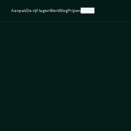
Aanpak
De vijf lagen
Werk
Blog
Prijzen
Meer
egin
een