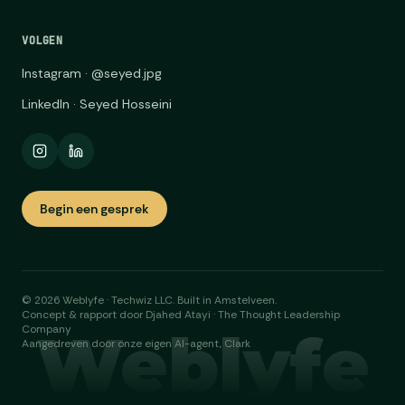
VOLGEN
Instagram · @seyed.jpg
LinkedIn · Seyed Hosseini
Begin een gesprek
©
2026
Weblyfe · Techwiz LLC. Built in Amstelveen.
Concept & rapport door Djahed Atayi · The Thought Leadership
Weblyfe
Company
Aangedreven door onze eigen AI-agent, Clark